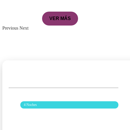
VER MÁS
Previous
Next
Calafate Programa De 4 Noches
SALIDA: JUE 01 OCT 2026
4 Noches
DESDE
1.060.500
ARS