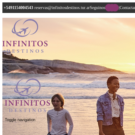
+5491154004543
reservas@infinitosdestinos.tur.ar
Seguinos
|
Contacta
Toggle navigation